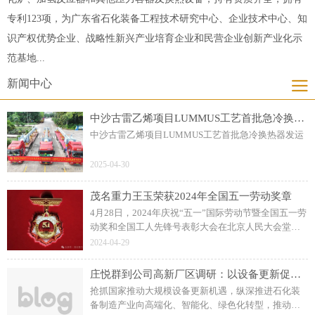
专利123项，为广东省石化装备工程技术研究中心、企业技术中心、知
识产权优势企业、战略性新兴产业培育企业和民营企业创新产业化示
范基地...
新闻中心
中沙古雷乙烯项目LUMMUS工艺首批急冷换热器发运
中沙古雷乙烯项目LUMMUS工艺首批急冷换热器发运
2025-04-30
茂名重力王玉荣获2024年全国五一劳动奖章
4月28日，2024年庆祝“五一”国际劳动节暨全国五一劳
动奖和全国工人先锋号表彰大会在北京人民大会堂举
行，表彰全国五一劳动奖状255个、全国五一劳动奖章
2024-04-29
1088个、全国工人先锋号1034个。
庄悦群到公司高新厂区调研：以设备更新促转型升级，打造石化装备制造高地
抢抓国家推动大规模设备更新机遇，纵深推进石化装
备制造产业向高端化、智能化、绿色化转型，推动全