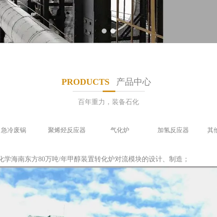
1
2
PRODUCTS
产品中心
百年重力，装备石化
急冷废锅
聚烯烃反应器
气化炉
加氢反应器
其
的中海化学海南东方80万吨/年甲醇装置转化炉对流模块的设计、制造；